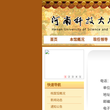
首页
本馆概况
现任领导
1
2
3
4
5
电话：037
快速导航
单位：
档案馆概况
地址：河
新闻动态
邮编：4
通知公告
电子