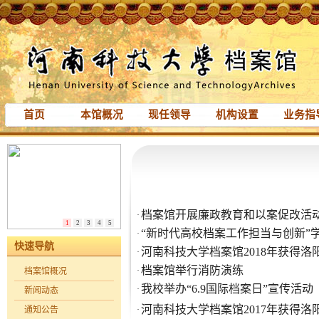
首页
本馆概况
现任领导
机构设置
业务指
档案馆开展廉政教育和以案促改活
·
1
2
3
4
5
“新时代高校档案工作担当与创新”
·
快速导航
河南科技大学档案馆2018年获得
·
档案馆举行消防演练
·
档案馆概况
我校举办“6.9国际档案日”宣传活动
·
新闻动态
河南科技大学档案馆2017年获得
通知公告
·